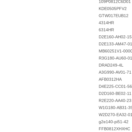
109P0812C6D01
KDE0505PFV2
GTW017EUB12
4314HR
6314HR
D2E160-AH02-15
D2E133-AM47-01
MB60251V1-0000
R3G180-AU60-0
DRAD249-4L
A3G990-AV01-71
AFB0312HA
D4E225-CC01-56
D2D160-BE02-11
R2E220-AA40-23
W1G180-AB31-3
W2D270-EA32-0
g2e140-pi51-42
FFB0812XHXHC