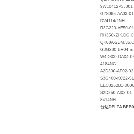
9WL0412P3J001
G2S085-AA03-01
DV4114/2NH
R3G220-AE50-01
RH35C-ZIK.DG.
QK08A-2DM.35.
G3G280-BR04-m
W4D300-DA04-0
4184NG
A2D300-AP02-02
S3G400-KC22-51
EEC0252B1-000
S2D250-AI02-01
8414NH
台达DELTA BFB0