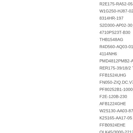
R2E175-RA52-05
W1G250-HJ87-0
8314HR-197
S2D300-AP02-30
4710PS23T-B30
THB1548AG
R4D560-AQ03-0
4114NH6
PMD4812PMB2-
RER175-39/18/2
FFB1524UHG
FN050-ZIQ.DC.V
PF80252B1-1000
F2E-120B-230
AFB1224GHE
W2S130-AA03-8
K2S165-AA17-05
FFB0924EHE
QLK45/3000-221