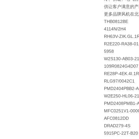
供让客户满意的产
更多品牌风机在北
THB0812BE
4114N/2H4
RH63V-ZIK.GL.1
R2E220-RA38-01
5958
W2S130-AB03-2
109R0824G4D07
RE28P-4EK.4I.1R
RLG97/0042C1
PMD2404PBB2-A
W2E250-HL06-2
PMD2408PMB1-
MFC0251V1-000
AFC0812DD
DRAD279-4S
5915PC-22T-B20