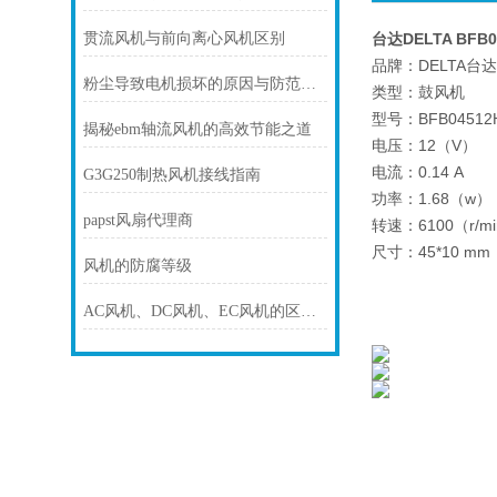
贯流风机与前向离心风机区别
台达DELTA BFB0
品牌：DELTA台达
粉尘导致电机损坏的原因与防范措施
类型：鼓风机
型号：BFB04512H
揭秘ebm轴流风机的高效节能之道
电压：12（V）
电流：0.14 A
G3G250制热风机接线指南
功率：1.68（w）
papst风扇代理商
转速：6100（r/m
尺寸：45*10 mm
风机的防腐等级
AC风机、DC风机、EC风机的区别及介绍