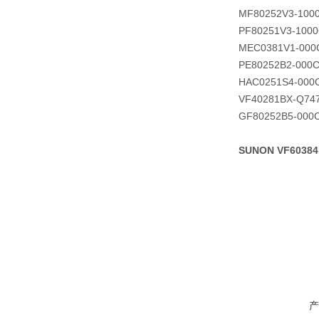
MF80252V3-100
PF80251V3-1000
MEC0381V1-000
PE80252B2-000C
HAC0251S4-000
VF40281BX-Q74
GF80252B5-000
SUNON VF6038
产