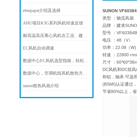
ebmpapst介绍及选择
SUNON VF6038
类型 ：轴流风扇
AHU项目K3G系列风机转速反馈
品牌 ：建准SUNO
型号 ：VF60384B
耐高温高压离心风机在工业、建筑、环境工程等领域中发挥着重要的作用
电压 ：48（V）
功率：22.08（W)
EC风机自动调速
转速 ：22800 r/m
数据中心EC风机选型指南，轻松降温更省电
尺寸 ：60*60*38
DC风机和DC鼓风
数据中心，空调机组风机散热方案！
和铝，轴承:可选用
(BSMI)认证通
sunon散热风扇介绍
节省80%以上，