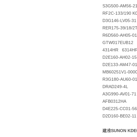
S3G500-AM56-2
RF2C-133/190 K
D3G146-LV05-31
RER175-39/18/2
R6D560-AH05-01
GTW017EUB12
4314HR 6314H
D2E160-AH02-15
D2E133-AM47-01
MB60251V1-0000
R3G180-AU60-0
DRAD249-4L
A3G990-AV01-71
AFB0312HA
D4E225-CC01-56
D2D160-BE02-11
建准SUNON KD