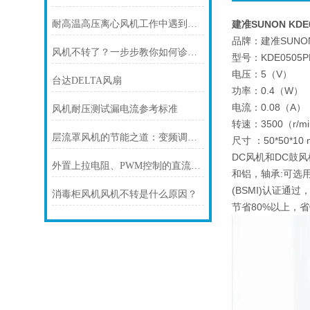
耐高温高压离心风机工作中遇到漏油的情况时，应该怎么办?
建准SUNON KD
品牌：建准SUNO
风机不转了？一步步教你如何诊断故障
型号：KDE0505P
电压：5（V）
台达DELTA风扇
功率：0.4（W）
电流：0.08（A）
风机耐压测试漏电流参考标准
转速：3500（r/m
层流罩风机的节能之道：变频调速技术解析
尺寸 ：50*50*10
DC风机和DC鼓风
外置上拉电阻、PWM控制的直流风机接线方式
和铝，轴承:可选用
(BSMI)认证通
消毒柜风机风机不转是什么原因？
节省80%以上，