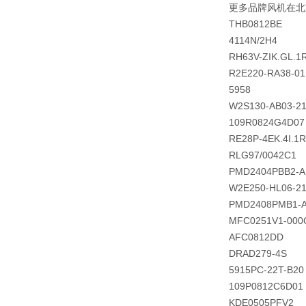
更多品牌风机在北
THB0812BE
4114N/2H4
RH63V-ZIK.GL.1
R2E220-RA38-01
5958
W2S130-AB03-2
109R0824G4D07
RE28P-4EK.4I.1R
RLG97/0042C1
PMD2404PBB2-A
W2E250-HL06-2
PMD2408PMB1-
MFC0251V1-000
AFC0812DD
DRAD279-4S
5915PC-22T-B20
109P0812C6D01
KDE0505PFV2