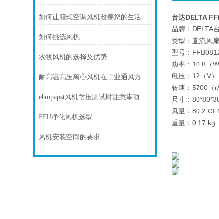
如何让箱式空调风机改善您的生活质量？
台达DELTA FF
品牌：DELTA
如何挑选风机
类型：直流风
型号：FFB0812
农牧风机的选择及优势
功率：10.8（
电压：12（V）
耐高温高压离心风机在工业通风方面发挥着重要作用
转速：5700（r/
ebmpapst风机耐压测试时注意事项
尺寸：80*80*3
风量：80.2 CF
FFU净化风机选型
重量：0.17 kg
风机安装空间的要求