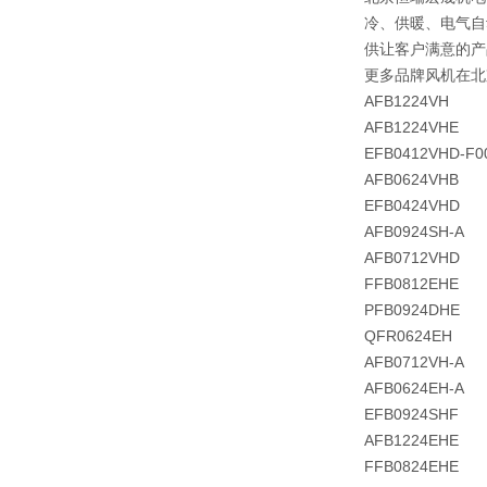
冷、供暖、电气自
供让客户满意的产
更多品牌风机在北
AFB1224VH
AFB1224VHE
EFB0412VHD-F0
AFB0624VHB
EFB0424VHD
AFB0924SH-A
AFB0712VHD
FFB0812EHE
PFB0924DHE
QFR0624EH
AFB0712VH-A
AFB0624EH-A
EFB0924SHF
AFB1224EHE
FFB0824EHE