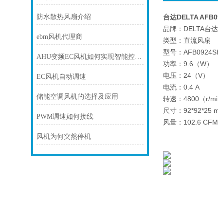
防水散热风扇介绍
台达DELTA AFB0
品牌：DELTA台达
ebm风机代理商
类型：直流风扇
型号：AFB0924SH
AHU变频EC风机如何实现智能控制？
功率：9.6（W）
电压：24（V）
EC风机自动调速
电流：0.4 A
储能空调风机的选择及应用
转速：4800（r/m
尺寸：92*92*25 
PWM调速如何接线
风量：102.6 CFM
风机为何突然停机