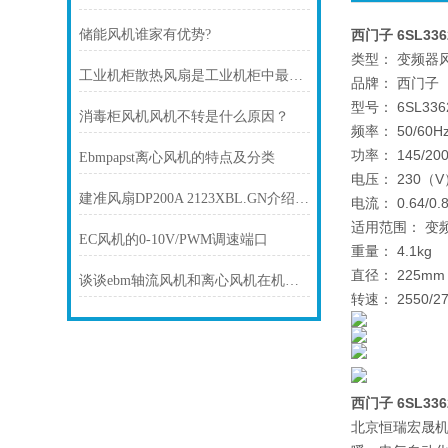
储能风机谁家有优势?
西门子 6SL336
类型： 变频器
工业机柜散热风扇是工业机柜中最常见的散热设备之一
品牌： 西门子
型号： 6SL3362
消毒柜风机风机不转是什么原因？
频率： 50/60H
功率： 145/2
Ebmpapst离心风机的特点及分类
电压： 230（V
建准风扇DP200A 2123XBL.GN介绍及选择
电流： 0.64/0
适用范围： 变
EC风机的0-10V/PWM调速端口
重量： 4.1kg
直径： 225mm
谈谈ebm轴流风机和离心风机在机械通风中的作用
转速： 2550/27
西门子 6SL336
北京恒瑞宏晟