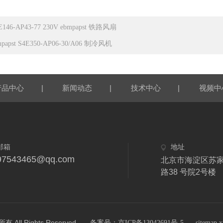
E146-AP43-77 230V ebmpapst 铁路风扇
mpapst S4E350-AP06-30/A06 制冷风机
|
|
|
产品中心
新闻动态
技术中心
视频中
邮箱
地址
97543465@qq.com
北京市海淀区苏
路38 号院2号楼
 Rights Reserved.
备案号：京ICP备13042691号-5
sitemap.