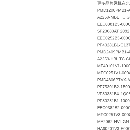
更多品牌风机在北
PMD1208PMB1-A 
A2259-MBL TC.
EEC0381B3-000
SF23080AT 208
EEC0252B3-000
PF40281B1-Q13
PMD2409PMB1-A 
A2259-HBL TC.G
MF40101V1-100
MFC0251V1-000
PMD4806PTVX-A
PF75301B2-1B00
VF80381BX-1Q0
PF80251B1-1000
EEC0382B2-000
MFC0251V3-000
MA2062-HVL GN
HA60201V3-E00