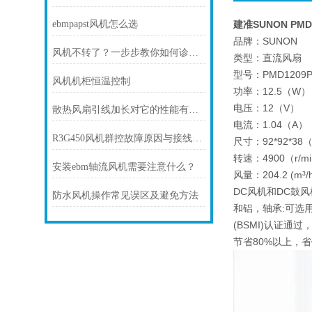
ebmpapst风机怎么选
建准SUNON PMD1
品牌：SUNON
风机不转了？一步步教你如何诊断故障
类型：直流风扇
型号：PMD1209PM
风机机柜恒温控制
功率：12.5（W）
电压：12（V）
散热风扇引线加长对它的性能有影响吗
电流：1.04（A）
R3G450风机群控故障原因与接线避坑指南
尺寸：92*92*38
转速：4900（r/m
安装ebm轴流风机需要注意什么？
风量：204.2 (m³/h
DC风机和DC鼓风
防水风机操作常见误区及避免方法
和铝，轴承:可选用
(BSMI)认证通
节省80%以上，