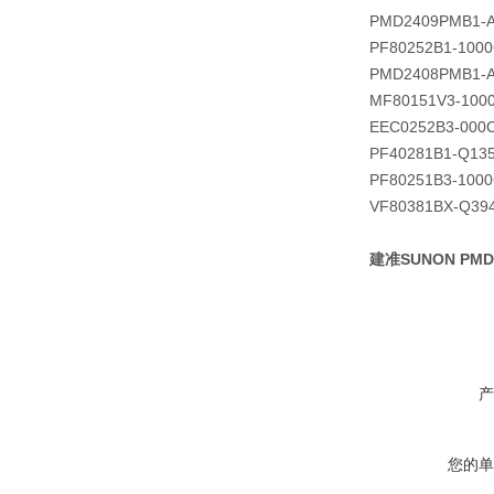
PMD2409PMB1-A 
PF80252B1-1000
PMD2408PMB1-A 
MF80151V3-100
EEC0252B3-000
PF40281B1-Q13
PF80251B3-1000
VF80381BX-Q39
建准SUNON PMD1
产
您的单