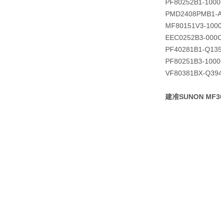
PF80252B1-1000
PMD2408PMB1-A 
MF80151V3-100
EEC0252B3-000
PF40281B1-Q13
PF80251B3-1000
VF80381BX-Q39
建准SUNON MF30