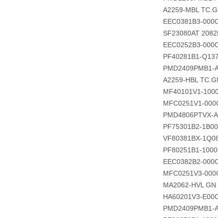
A2259-MBL TC.
EEC0381B3-000
SF23080AT 208
EEC0252B3-000
PF40281B1-Q13
PMD2409PMB1-A 
A2259-HBL TC.G
MF40101V1-100
MFC0251V1-000
PMD4806PTVX-A
PF75301B2-1B00
VF80381BX-1Q0
PF80251B1-1000
EEC0382B2-000
MFC0251V3-000
MA2062-HVL GN
HA60201V3-E00
PMD2409PMB1-A 