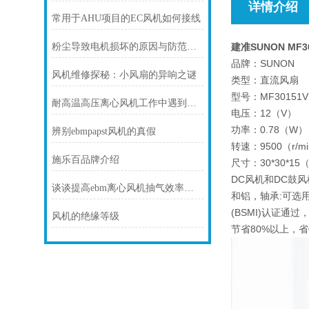
详情介绍
常用于AHU项目的EC风机如何接线
粉尘导致电机损坏的原因与防范措施
建准SUNON MF30
品牌：SUNON
风机维修探秘：小风扇的异响之谜
类型：直流风扇
型号：MF30151V1
耐高温高压离心风机工作中遇到漏油的情况时，应该怎么办?
电压：12（V）
功率：0.78（W）
辨别ebmpapst风机的真假
转速：9500（r/m
施乐百品牌介绍
尺寸：30*30*15
DC风机和DC鼓风
谈谈提高ebm离心风机抽气效率的方法与保养措施
和铝，轴承:可选用
(BSMI)认证通
风机的绝缘等级
节省80%以上，