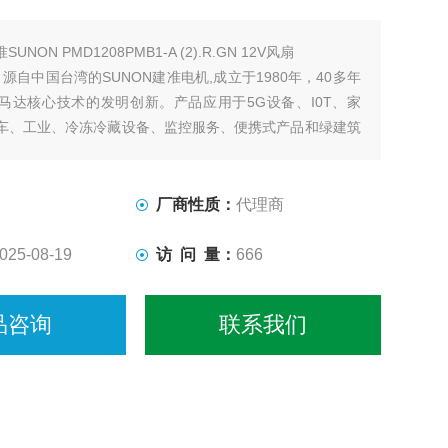
SUNON PMD1208PMB1-A (2).R.GN 12V风扇
，源自中国台湾的SUNON建准电机,成立于1980年，40多年
马达核心技术的发明创新。产品应用于5G设备、I0T、家
车、工业、冷冻冷藏设备、监控服务、便携式产品和绿建筑
品通过IS0、UL、CE、ROHS等国际认证，是*散热领域
厂商性质：
代理商
025-08-19
访 问 量：
666
品咨询
联系我们