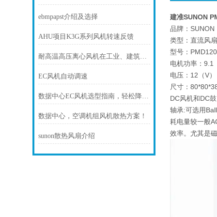
ebmpapst介绍及选择
建准SUNON PM
品牌：SUNON
AHU项目K3G系列风机转速反馈
类型：直流风
型号：PMD1208P
耐高温高压离心风机在工业、建筑、环境工程等领域中发挥着重要的作用
电机功率：9.1
电压：12（V）
EC风机自动调速
尺寸：80*80*3
数据中心EC风机选型指南，轻松降温更省电
DC风机和DC鼓
轴承:可选用Ba
数据中心，空调机组风机散热方案！
耗电量较一般AC
效率。尤其是
sunon散热风扇介绍