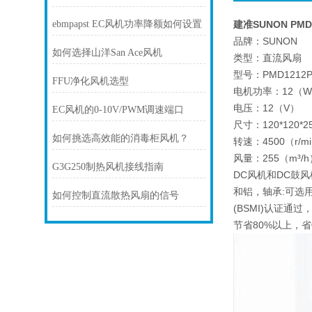
ebmpapst EC风机功率降额如何设置
建准SUNON PMD1
品牌：SUNON
如何选择山洋San Ace风机
类型：直流风扇
型号：PMD1212PTB
FFU净化风机选型
电机功率：12（
电压：12（V）
EC风机的0-10V/PWM调速端口
尺寸：120*120*2
如何挑选高效能的消毒柜风机？
转速：4500（r/m
风量：255（m³/h
G3G250制热风机接线指南
DC风机和DC鼓风
和铝，轴承:可选用
如何控制直流散热风扇的信号
(BSMI)认证通
节省80%以上，