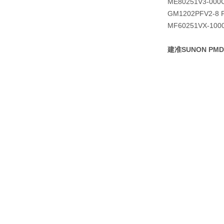
ME80251V3-000
GM1202PFV2-8 
MF60251VX-100
建准SUNON PMD1