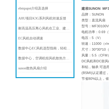
ebmpapst介绍及选择
建准SUNON MF301
品牌：SUNON
AHU项目K3G系列风机转速反馈
类型：直流风扇
型号：MF30100V1
耐高温高压离心风机在工业、建筑、环境工程等领域中发挥着重要的作用
电机功率：0.69
电压：5（V）
EC风机自动调速
转速：11000（r/
数据中心EC风机选型指南，轻松降温更省电
尺寸：30*30*10
风量：5.5（CFM
数据中心，空调机组风机散热方案！
DC风机和DC鼓风
和铝，轴承:可选用
sunon散热风扇介绍
(BSMI)认证通
节省80%以上，