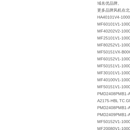
域名优品牌。
更多品牌风机在北
HA40101V4-1000
MF60101V1-100
MF40202V2-100
MF25101V1-100
MF80252V1-100
MF50151VX-B00
MF60152V1-100
MF50151V1-100
MF30101V1-100
MF40100V1-100
MF50151V1-100
PMD2408PMB1-A 
A2175-HBL TC.G
PMD2408PMB1-A(
PMD2409PMB1-A 
MF50152V1-100
MF20080V1-100