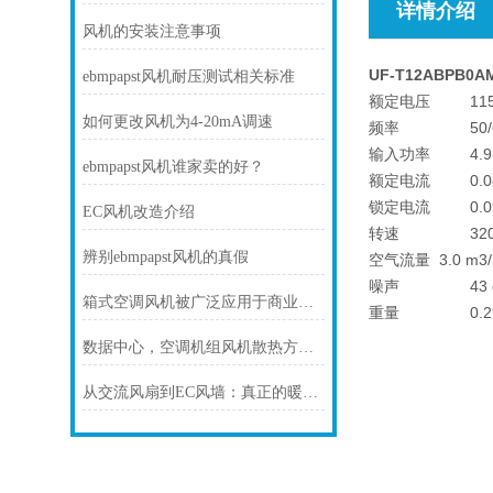
详情介绍
风机的安装注意事项
UF-T12ABPB0
ebmpapst风机耐压测试相关标准
额定电压 115~
如何更改风机为4-20mA调速
频率 50/60
输入功率 4.9（1
ebmpapst风机谁家卖的好？
额定电流 0.08（
锁定电流 0.09（
EC风机改造介绍
转速 3200
辨别ebmpapst风机的真假
空气流量 3.0 m3/
噪声 43 d
箱式空调风机被广泛应用于商业场所
重量 0.29
数据中心，空调机组风机散热方案！
从交流风扇到EC风墙：真正的暖通空调改造，节能高达69%