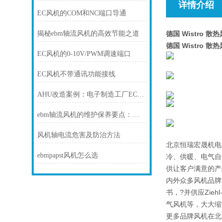
详情介绍
EC风机的COM和NC端口导通
揭秘ebm轴流风机的高效节能之道
德国 Wistro 散热风
德国 Wistro 散热风
EC风机的0-10V/PWM调速端口
EC风机不带通讯功能接线
AHU改造案例：电子制造工厂EC风墙节能改造
ebm轴流风机的维护保养要点：清洁、检查与确保持续高效运行
风机轴电流危害及防治方法
北京恒瑞宏晟机电
ebmpapst风机怎么选
冷、供暖、电气自
供让客户满意的产
内外众多风机品牌和
书，?并供应Zieh
气风机等，大大缩
更多品牌风机在北