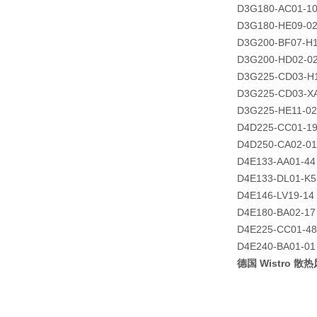
D3G180-AC01-1
D3G180-HE09-0
D3G200-BF07-H
D3G200-HD02-0
D3G225-CD03-H
D3G225-CD03-X
D3G225-HE11-02
D4D225-CC01-1
D4D250-CA02-01
D4E133-AA01-44
D4E133-DL01-K5
D4E146-LV19-14
D4E180-BA02-17
D4E225-CC01-48
D4E240-BA01-01
德国 Wistro 散热风