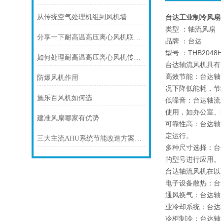
从传统空气处理机组到风机墙
台达工业制冷风扇 T
类型 ：轴流风扇
分享一下耐高温高压离心风机联轴器的调整校正步骤
品牌 ：台达
型号 ：THB2048
如何处理耐高温高压离心风机传动部位磨损的情况？
台达轴流风机具有
高效节能：台达轴
防爆风机作用
况下降低能耗，节
施乐百风机如何选
低噪音：台达轴流
使用，如办公室、
建准风扇哪家有优势
可靠性高：台达轴
定运行。
三大主流AHU系统节能改造方案解析
多种尺寸选择：台
的型号进行应用。
台达轴流风机在以
电子设备散热：台
通风换气：台达轴
业冷却系统：台达
冷柜制冷：台达轴