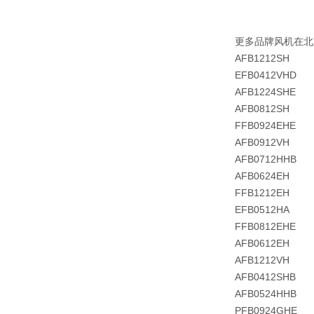
更多品牌风机在北
AFB1212SH
EFB0412VHD
AFB1224SHE
AFB0812SH
FFB0924EHE
AFB0912VH
AFB0712HHB
AFB0624EH
FFB1212EH
EFB0512HA
FFB0812EHE
AFB0612EH
AFB1212VH
AFB0412SHB
AFB0524HHB
PFB0924GHE