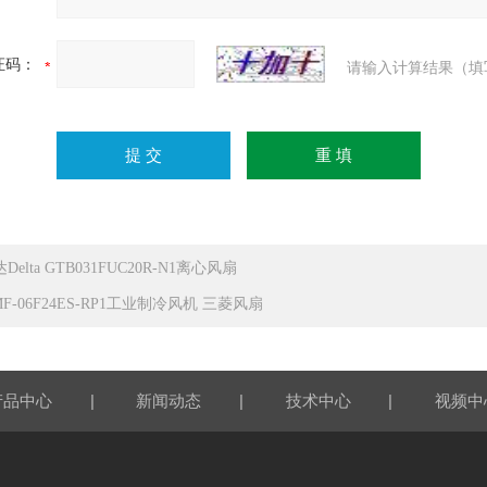
证码：
请输入计算结果（填
Delta GTB031FUC20R-N1离心风扇
F-06F24ES-RP1工业制冷风机 三菱风扇
|
|
|
产品中心
新闻动态
技术中心
视频中