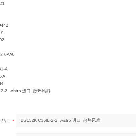
21
H
0442
01
02
02-0AA0
B1-A
-A
1R
L-2-2 wistro 进口 散热风扇
产品：