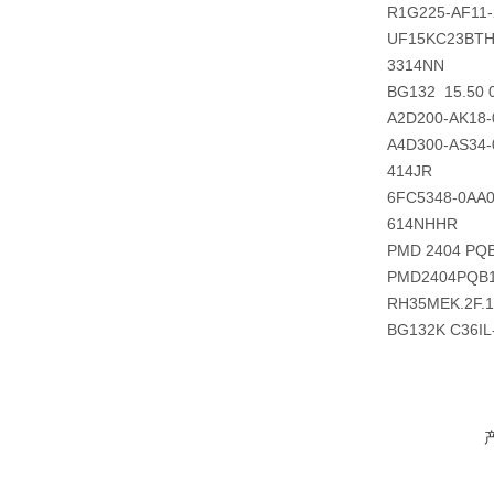
R1G225-AF11-
UF15KC23BT
3314NN
BG132 15.50 
A2D200-AK18-
A4D300-AS34-
414JR
6FC5348-0AA
614NHHR
PMD 2404 PQ
PMD2404PQB1
RH35MEK.2F.
BG132K C36I