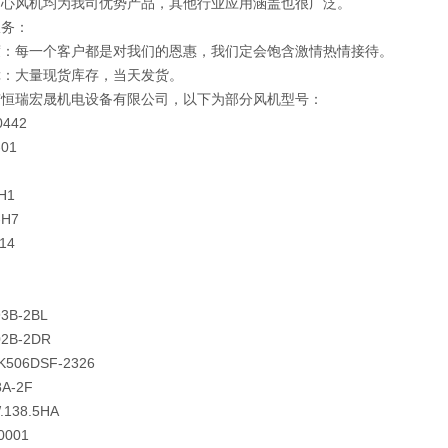
中心风机均为我司优势产品，其他行业应用涵盖也很广泛。
服务：
度：每一个客户都是对我们的恩惠，我们定会饱含激情热情接待。
障：大量现货库存，当天发货。
京恒瑞宏晟机电设备有限公司，以下为部分风机型号：
0442
-01
-H1
-H7
14
93B-2BL
02B-2DR
K506DSF-2326
8A-2F
.138.5HA
0001