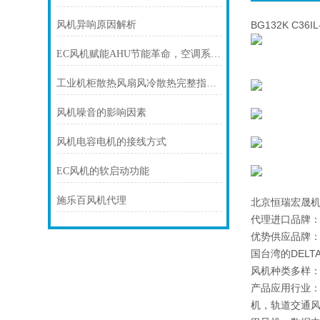
风机异响原因解析
BG132K C36I
EC风机赋能AHU节能革命，空调系统节能新方案
工业机柜散热风扇风冷散热完整指南：风扇选型、风道布局与温升核算方法
风机噪音的影响因素
风机电容电机的接线方式
EC风机的软启动功能
施乐百风机代理
北京恒瑞宏晟
代理进口品牌：e
优势供应品牌：mde
国台湾的DELT
风机种类多样：
产品应用行业：
机，轨道交通风