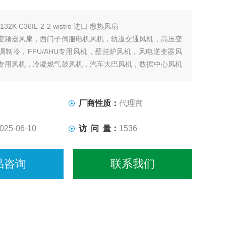
132K C36IL-2-2 wistro 进口 散热风扇
变频器风扇，西门子伺服电机风机，轨道交通风机，高压变
调制冷，FFU/AHU专用风机，壁挂炉风机，风电逆变器风
专用风机，冷凝燃气鼓风机，汽车大巴风机，数据中心风机
产品，其他行业应用涵盖也很广泛。
厂商性质：
代理商
025-06-10
访 问 量：
1536
品咨询
联系我们