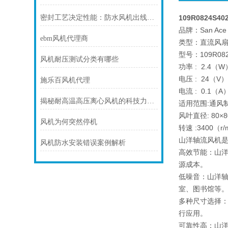
密封工艺决定性能：防水风机出线口灌封技术与转轴密封结构
109R0824S4
品牌：San Ace
ebm风机代理商
类型：直流风
型号：109R082
风机耐压测试分类有哪些
功率 : 2.4（W
电压 : 24（V
施乐百风机代理
电流 : 0.1（A
揭秘耐高温高压离心风机的科技力量！
适用范围:通风
风叶直径: 80×8
风机为何突然停机
转速 :3400（r/
山洋轴流风机
风机防水安装错误案例解析
高效节能：山
源成本。
低噪音：山洋
室、图书馆等
多种尺寸选择
行应用。
可靠性高：山