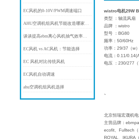
EC风机的0-10V/PWM调速端口
wistro电机29W B
类型 ：轴流风扇
AHU空调机组风机节能改造哪家有优势
品牌 ：wistro
型号 ：BG80
谈谈提高ebm离心风机抽气效率的方法与保养措施
频率：50/60Hz
功率：29/37（w
EC风机 vs AC风机：节能选择
电流：0.11/0.14(A
EC 风机对比传统风机
电压 ：230/277
EC风机自动调速
ahu空调机组风机选择
、
北京恒瑞宏晟机电
主营品牌：ebmpap
ecofit、Full
ROYAL、IKU